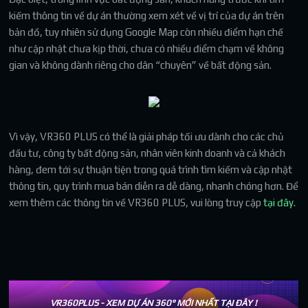
kiếm thông tin về dự án thường xem xét về vị trí của dự án trên
bản đồ, tuy nhiên sử dụng Google Map còn nhiều điểm hạn chế
như cập nhật chưa kịp thời, chưa có nhiều điểm chạm về không
gian và không dành riêng cho dân “chuyên” về bất động sản.
Vì vậy, VR360 PLUS có thể là giải pháp tối ưu dành cho các chủ
đầu tư, công ty bất động sản, nhân viên kinh doanh và cả khách
hàng, đem tới sự thuận tiện trong quá trình tìm kiếm và cập nhật
thông tin, quy trình mua bán diễn ra dễ dàng, nhanh chóng hơn. Để
xem thêm các thông tin về VR360 PLUS, vui lòng truy cập
tại đây.
VR360PLUS - XEM DỰ ÁN 360° MỚI NHẤT TẠI ĐÂY !