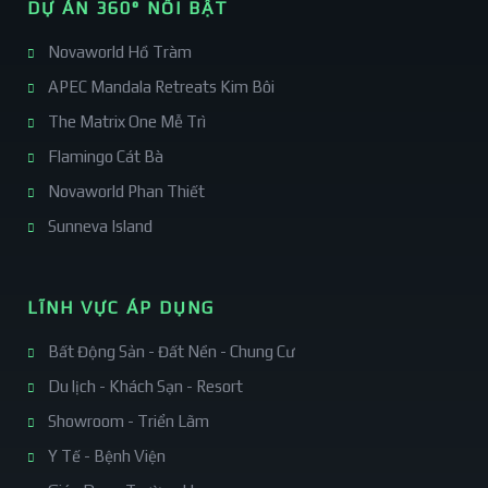
DỰ ÁN 360° NỔI BẬT
Novaworld Hồ Tràm
APEC Mandala Retreats Kim Bôi
The Matrix One Mễ Trì
Flamingo Cát Bà
Novaworld Phan Thiết
Sunneva Island
LĨNH VỰC ÁP DỤNG
Bất Động Sản - Đất Nền - Chung Cư
Du lịch - Khách Sạn - Resort
Showroom - Triển Lãm
Y Tế - Bệnh Viện