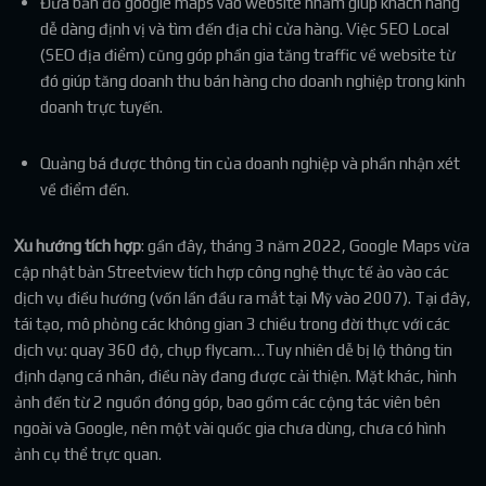
Đưa bản đồ google maps vào website nhằm giúp khách hàng
dễ dàng định vị và tìm đến địa chỉ cửa hàng. Việc SEO Local
(SEO địa điểm) cũng góp phần gia tăng traffic về website từ
đó giúp tăng doanh thu bán hàng cho doanh nghiệp trong kinh
doanh trực tuyến.
Quảng bá được thông tin của doanh nghiệp và phần nhận xét
về điểm đến.
Xu hướng tích hợp
: gần đây, tháng 3 năm 2022, Google Maps vừa
cập nhật bản Streetview tích hợp công nghệ thực tế ảo vào các
dịch vụ điều hướng (vốn lần đầu ra mắt tại Mỹ vào 2007). Tại đây,
tái tạo, mô phỏng các không gian 3 chiều trong đời thực với các
dịch vụ: quay 360 độ, chụp flycam…Tuy nhiên dễ bị lộ thông tin
định dạng cá nhân, điều này đang được cải thiện. Mặt khác, hình
ảnh đến từ 2 nguồn đóng góp, bao gồm các cộng tác viên bên
ngoài và Google, nên một vài quốc gia chưa dùng, chưa có hình
ảnh cụ thể trực quan.