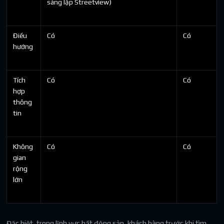
sáng lập Streetview)
Điều
Có
Có
hướng
Tích
Có
Có
hợp
thông
tin
Không
Có
Có
gian
rộng
lớn
Đặc biệt, trong lĩnh vực bất động sản, khách hàng trước khi tìm