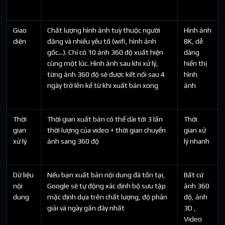
Giao
Chất lượng hình ảnh tuỳ thuộc người
Hình ảnh
diện
đăng và nhiều yếu tố (wifi, hình ảnh
8K, dễ
gốc…). Chỉ có 10 ảnh 360 độ xuất hiện
dàng
cùng một lúc. Hình ảnh sau khi xử lý,
hiển thị
từng ảnh 360 độ sẽ được kết nối sau 4
hình
ngày trở lên kể từ khi xuất bản xong
ảnh
Thời
Thời gian xuất bản có thể dài tới 3 lần
Thời
gian
thời lượng của video + thời gian chuyển
gian xử
xử lý
ảnh sang 360 độ
lý nhanh
Dữ liệu
Nếu bạn xuất bản nội dung đã tồn tại,
Bất cứ
nội
Google sẽ tự động xác định bộ sưu tập
ảnh 360
dung
mặc định dựa trên chất lượng, độ phân
độ, ảnh
giải và ngày gần đây nhất
3D ,
Video