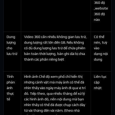
360 độ
,website
360 độ
nào
Dung
Video 360 cần nhiều không gian lưu trữ,
Có thể
lượng
dung lượng rất lớn đến GB. Nếu không
nén, tuỳ
cho
có đủ dung lượng lưu trữ để chứa phiên
vào
lưu trữ
bản toàn thời lượng, bản ghi dài bị chia
dạng nội
thành các phần riêng biệt
dung
Tính
Hình ảnh Chế độ xem phố chỉ hiển thị
Liên tục
phản
những cảnh vật mà máy ảnh có thể đã
cập
ánh
nhìn thấy vào ngày máy ảnh đi qua vị trí
nhật
thực
đó. Tiếp theo, qua nhiều tháng để xử lý
tế
các hình ảnh đó, nên nội dung mà bạn
nhìn thấy có thể đã được chụp cách đây
từ vài tháng đến vài năm. (theo nhà