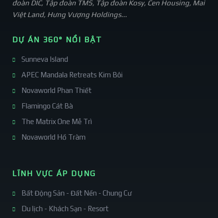
đoàn DIC, Tập đoàn TMS, Tập đoàn Kosy, Cen Housing, Mai
Việt Land, Hưng Vượng Holdings...
DỰ ÁN 360° NỔI BẬT
Sunneva Island
APEC Mandala Retreats Kim Bôi
Novaworld Phan Thiết
Flamingo Cát Bà
The Matrix One Mễ Trì
Novaworld Hồ Tràm
LĨNH VỰC ÁP DỤNG
Bất Động Sản - Đất Nền - Chung Cư
Du lịch - Khách Sạn - Resort